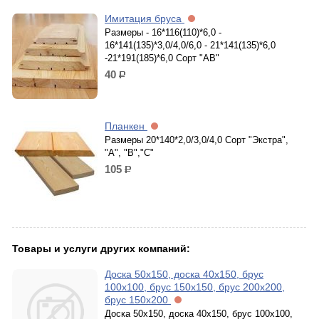
Имитация бруса
Размеры - 16*116(110)*6,0 -
16*141(135)*3,0/4,0/6,0 - 21*141(135)*6,0
-21*191(185)*6,0 Сорт "АВ"
40
р.
Планкен
Размеры 20*140*2,0/3,0/4,0 Сорт "Экстра",
"А", "В","С"
105
р.
Товары и услуги других компаний:
Доска 50х150, доска 40х150, брус
100х100, брус 150х150, брус 200х200,
брус 150х200
Доска 50х150, доска 40х150, брус 100х100,