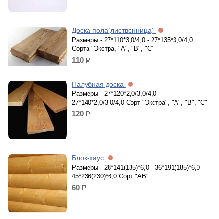
Доска пола(лиственница)
Размеры - 27*110*3,0/4,0 - 27*135*3,0/4,0
Сорта "Экстра, "А", "В", "С"
110
р.
Палубная доска
Размеры - 27*120*2,0/3,0/4,0 -
27*140*2,0/3,0/4,0 Сорт "Экстра", "А", "В", "С"
120
р.
Блок-хаус
Размеры - 28*141(135)*6,0 - 36*191(185)*6,0 -
45*236(230)*6,0 Сорт "АВ"
60
р.