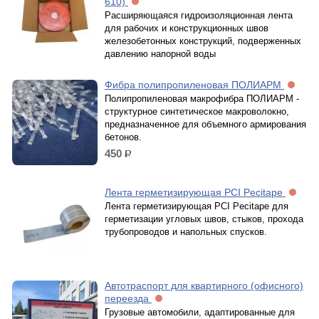
610)
Расширяющаяся гидроизоляционная лента
для рабочих и конструкционных швов
железобетонных конструкций, подверженных
давлению напорной воды
Фибра полипропиленовая ПОЛИАРМ
Полипропиленовая макрофибра ПОЛИАРМ -
структурное синтетическое макроволокно,
предназначенное для объемного армирования
бетонов.
450
р.
Лента герметизирующая PCI Pecitape
Лента герметизирующая PCI Pecitape для
герметизации угловых швов, стыков, прохода
трубопроводов и напольных спусков.
Автотраспорт для квартирного (офисного)
переезда
Грузовые автомобили, адаптированные для