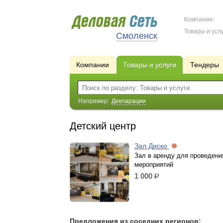
Компании:
Товары и услу
Смоленск
Компании
Товары и услуги
Тендеры
Например:
Декларации
Детский центр
Зал Диско
Зал в аренду для проведени
мероприятий
1 000
р.
Предложения из соседних регионов: