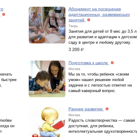
го
Абонемент на посещение
»
адаптационных, развивающих
занятий
Тверь
Занятия для детей от 8 мес до 3,5 л
для развития и адаптации к детском
саду в центре и любому другому.
3 200
р.
Подготовка к школе
Москва
начать
Мы за то, чтобы ребенок «своим
м быстрее
умом» нашел решение любой
,
задачки и с легкостью ответил на
самый каверзный вопрос.
Раннее развитие
Москва
 любви
Радость словотворчества — самая
когда он
доступная, для ребенка,
т.
интеллектуальная одухотворенность