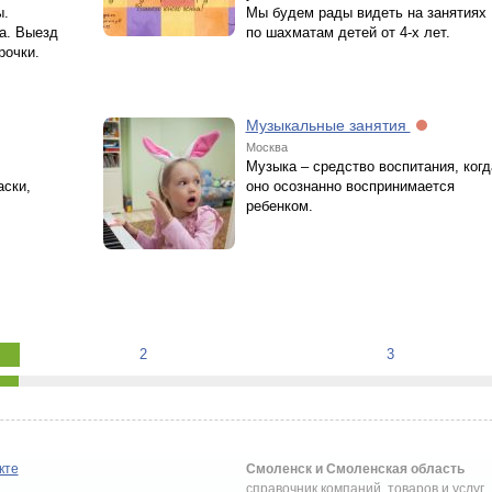
ы.
Мы будем рады видеть на занятиях
а. Выезд
по шахматам детей от 4-х лет.
рочки.
Музыкальные занятия
Москва
Музыка – средство воспитания, когд
аски,
оно осознанно воспринимается
ребенком.
2
3
кте
Смоленск и Смоленская область
справочник компаний, товаров и услуг