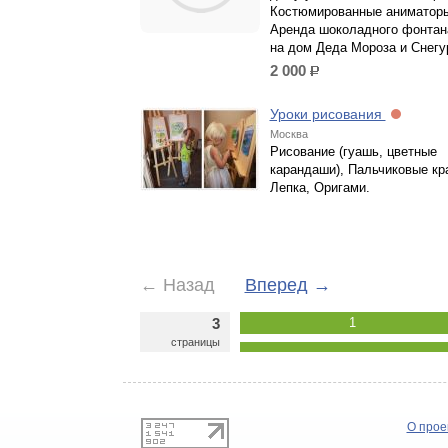
Костюмированные аниматор
Аренда шоколадного фонтан
на дом Деда Мороза и Снегу
2 000
р.
Уроки рисования
Москва
Рисование (гуашь, цветные
карандаши), Пальчиковые кр
Лепка, Оригами.
←
Назад
Вперед
→
3
1
страницы
О прое