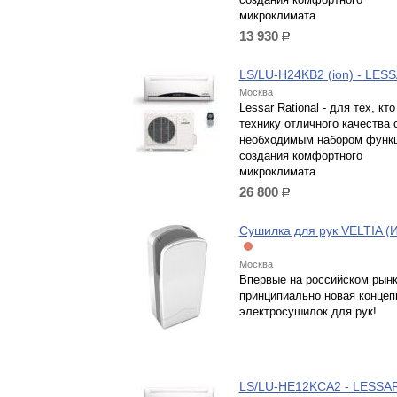
микроклимата.
13 930
р.
LS/LU-H24KB2 (ion) - LES
Москва
Lessar Rational - для тех, кто
технику отличного качества 
необходимым набором функ
создания комфортного
микроклимата.
26 800
р.
Сушилка для рук VELTIA (
Москва
Впервые на российском рын
принципиально новая концеп
электросушилок для рук!
LS/LU-HE12KCA2 - LESSA