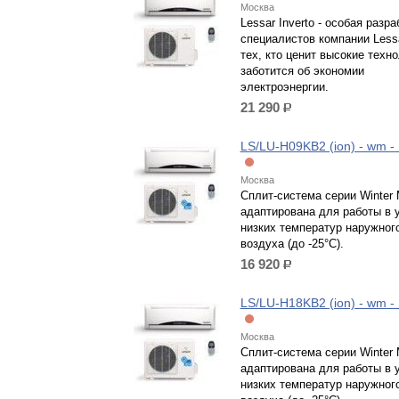
Москва
Lessar Inverto - особая разра
специалистов компании Less
тех, кто ценит высокие техно
заботится об экономии
электроэнергии.
21 290
р.
LS/LU-H09KB2 (ion) - wm 
Москва
Сплит-система серии Winter 
адаптирована для работы в 
низких температур наружног
воздуха (до -25°C).
16 920
р.
LS/LU-H18KB2 (ion) - wm 
Москва
Сплит-система серии Winter 
адаптирована для работы в 
низких температур наружног