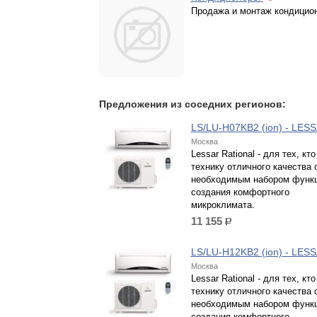
Продажа и монтаж кондицио
Предложения из соседних регионов:
LS/LU-H07KB2 (ion) - LES
Москва
Lessar Rational - для тех, кто
технику отличного качества 
необходимым набором функ
создания комфортного
микроклимата.
11 155
р.
LS/LU-H12KB2 (ion) - LES
Москва
Lessar Rational - для тех, кто
технику отличного качества 
необходимым набором функ
создания комфортного