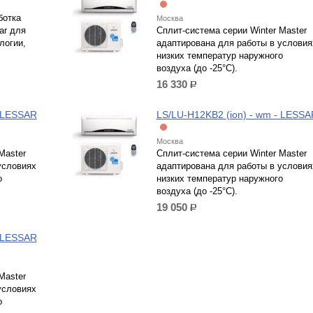
ботка
Москва
ar для
Сплит-система серии Winter Master
логии,
адаптирована для работы в условия
низких температур наружного
воздуха (до -25°C).
16 330
р.
- LESSAR
LS/LU-H12KB2 (ion) - wm - LESSA
Москва
Master
Сплит-система серии Winter Master
условиях
адаптирована для работы в условия
о
низких температур наружного
воздуха (до -25°C).
19 050
р.
- LESSAR
Master
условиях
о