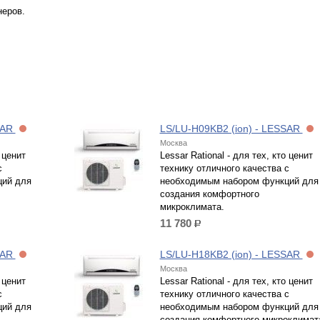
неров.
SAR
LS/LU-H09KB2 (ion) - LESSAR
Москва
 ценит
Lessar Rational - для тех, кто ценит
с
технику отличного качества с
ций для
необходимым набором функций для
создания комфортного
микроклимата.
11 780
р.
SAR
LS/LU-H18KB2 (ion) - LESSAR
Москва
 ценит
Lessar Rational - для тех, кто ценит
с
технику отличного качества с
ций для
необходимым набором функций для
создания комфортного микроклимат