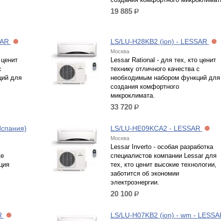
19 885
р.
SAR
LS/LU-H28KB2 (ion) - LESSAR
Москва
 ценит
Lessar Rational - для тех, кто ценит
с
технику отличного качества с
ций для
необходимым набором функций для
создания комфортного
микроклимата.
33 720
р.
Испания)
LS/LU-HE09KCA2 - LESSAR
Москва
Lessar Inverto - особая разработка
ке
специалистов компании Lessar для
ция
тех, кто ценит высокие технологии,
заботится об экономии
электроэнергии.
20 100
р.
R
LS/LU-H07KB2 (ion) - wm - LESSA