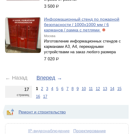
3 500
р.
Информационный стенд по пожарной
безопасности / 1000х1000 мм / 6
карманов / рамка с петлями
Москва
Изготовление информационных стендов с
карманами А3, А4, перекидными
устройствами на заказ любого размера
7 020
р.
←
Назад
Вперед
→
1
2
3
4
5
6
7
8
9
10
11
12
13
14
15
17
страниц
16
17
Ремонт и строительство
Проектирование
IP-видеонаблюдение