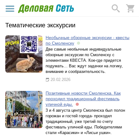
Тематические экскурсии
Необычные обзорные экскурсии - квесты
по Смоленску
Две самые необычные индивидуальные
обзорные экскурсии по Смоленску с
элементами КВЕСТА. Кое-где придется
подумать… Вас ждут задачки на логику,
внимание и сообразительность.
20.02.2026
Позитивные новости Смоленска. Как
проходил традиционный фестиваль
уличной еды.
3 и 4 августа центр Смоленска был полон
горожан и гостей города- проходил
традиционный, уже третий по счету
фестиваль уличной еды. Победителями
стали «Карасики» и «Лисьи ушки».