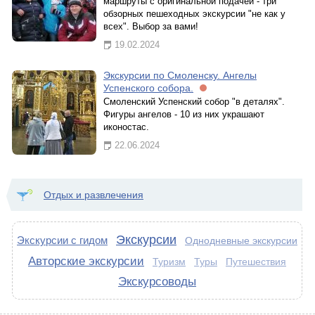
маршруты с оригинальной подачей - три
обзорных пешеходных экскурсии "не как у
всех". Выбор за вами!
19.02.2024
Экскурсии по Смоленску. Ангелы
Успенского собора.
Смоленский Успенский собор "в деталях".
Фигуры ангелов - 10 из них украшают
иконостас.
22.06.2024
Отдых и развлечения
Экскурсии
Экскурсии с гидом
Однодневные экскурсии
Авторские экскурсии
Туризм
Туры
Путешествия
Экскурсоводы