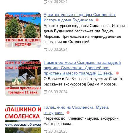
07.08.2024
Архитектурные шедевры Смоленска.
История дома Будникова
Архитектурные шедевры Смоленска. Историю
дома Будникова расскажет гид Вадим
Морозов. Приглашаем на индивидуальные
экскурсии по Смоленску!
30.08.2024
Памятное место Смядынь на западной
окраине Смоленска. Древнейшая
пристань и место трагедии 11 века.
О Борисе и Глебе - первых русских Святых
расскажет экскурсовод Вадим Морозов.
08.09.2024
Талашкино из Смоленска. Музеи,
экскурсии.
"Теремок во Фленово" - музеи, экскурсии,
мастер-классы.
20.04.2025