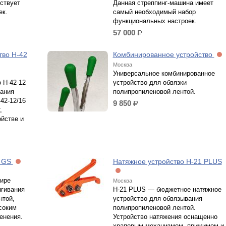
ствует
Данная стреппинг-машина имеет
ек.
самый необходимый набор
функциональных настроек.
57 000
р.
тво H-42
Комбинированное устройство
Москва
Универсальное комбинированное
 Н-42-12
устройство для обвязки
вания
полипропиленовой лентой.
42-12/16
9 850
р.
,
йстве и
1 GS
Натяжное устройство H-21 PLUS
ире
Москва
ягивания
H-21 PLUS — бюджетное натяжное
нтой,
устройство для обвязывания
соким
полипропиленовой лентой.
енения.
Устройство натяжения оснащенно
храповым механизмом, прижимом и