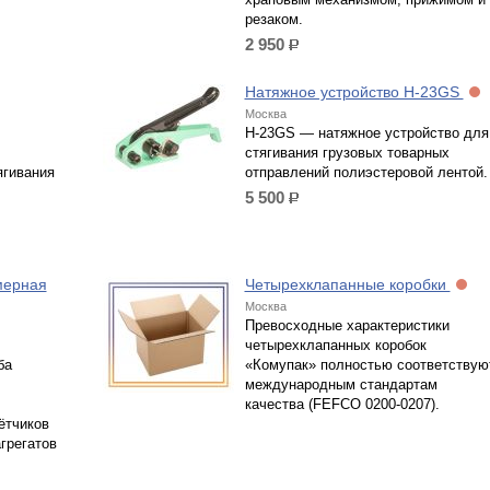
резаком.
2 950
р.
Натяжное устройство H-23GS
Москва
Н-23GS — натяжное устройство для
стягивания грузовых товарных
ягивания
отправлений полиэстеровой лентой.
5 500
р.
мерная
Четырехклапанные коробки
Москва
Превосходные характеристики
четырехклапанных коробок
ба
«Комупак» полностью соответствую
международным стандартам
качества (FEFCO 0200-0207).
ётчиков
агрегатов