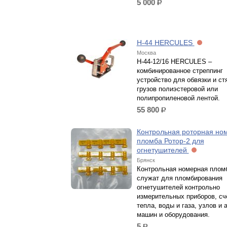
5 000
р.
H-44 HERCULES
Москва
Н-44-12/16 HERCULES –
комбинированное стреппинг
устройство для обвязки и ст
грузов полиэстеровой или
полипропиленовой лентой.
55 800
р.
Контрольная роторная но
пломба Ротор-2 для
огнетушителей
Брянск
Контрольная номерная плом
служат для пломбирования
огнетушителей контрольно
измерительных приборов, сч
тепла, воды и газа, узлов и 
машин и оборудования.
5