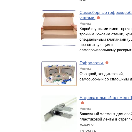
р.
Самосборные гофрокороб
ушками
Москва
Короб с ушками имеет прочн
тройные боковые стенки, кр
специальными клапанами (у
препятствующими
самопроизвольному раскрыт
Гофролотки
Москва
Овощной, кондитерский,
самосборный со сплошным д
Нагревательный элемент 
Москва
Запаячный элемент для спа
пластиковой ленты в стрепп
машине
12 250