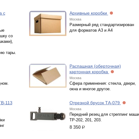
а с
Архивные коробки
Москва
Размерный ряд стандартизирован
ые
для форматов А3 и А4
ышку со
шками),
ию тары.
Распашная (оберточная)
картонная коробка
Москва
ном.
Сфера применения: стекла, двери,
окна и многое другое.
ТВ-113
Отрезной брусок ТА-079
Москва
Передний резец для стреппинг маш
йки
ТР-202, 201, 203.
инг
8 350
р.