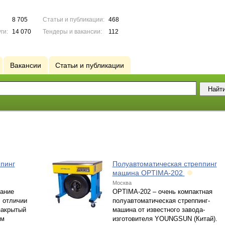
8 705
Статьи и публикации:
468
ги:
14 070
Тендеры и вакансии:
112
Вакансии
Статьи и публикации
пинг
Полуавтоматическая стреппинг
машина OPTIMA-202
Москва
вание
OPTIMA-202 – очень компактная
В отличии
полуавтоматическая стреппинг-
закрытый
машина от известного завода-
ом
изготовителя YOUNGSUN (Китай).