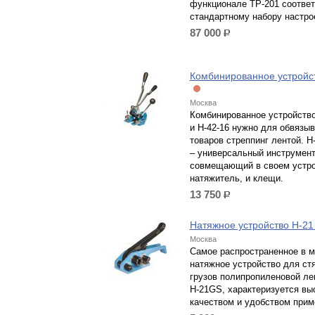
функционале ТР-201 соответ
стандартному набору настро
87 000
р.
Комбинированное устройс
Москва
Комбинированное устройство
и Н-42-16 нужно для обвязы
товаров стреппинг лентой. Н-
– универсальный инструмент
совмещающий в своем устро
натяжитель, и клещи.
13 750
р.
Натяжное устройство H-2
Москва
Самое распространенное в м
натяжное устройство для ст
грузов полипропиленовой ле
Н-21GS, характеризуется вы
качеством и удобством прим