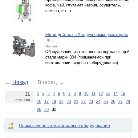
кофе, чай, глутамат натрия, осушитель,
семена, и т. п.
Мини дой-пак с 2-х ручьевым дозатором
Москва
Оборудование изготовлено из нержавеющей
стали марки 304 (применяемой при
изготовлении пищевого оборудования).
←
Назад
Вперед
→
1
2
3
4
5
6
7
8
9
10
11
12
13
14
15
31
страница
16
17
18
19
20
21
22
23
24
25
26
27
28
29
30
31
Промышленные материалы и оборудование