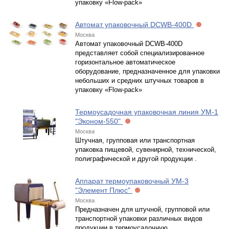
упаковку «Flow-pack»
Автомат упаковочный DCWB-400D
Москва
Автомат упаковочный DCWB-400D
представляет собой специализированное
горизонтальное автоматическое
оборудование, предназначенное для упаковки
небольших и средних штучных товаров в
упаковку «Flow-pack»
Термоусадочная упаковочная линия УМ-1
"Эконом-550"
Москва
Штучная, групповая или транспортная
упаковка пищевой, сувенирной, технической,
полиграфической и другой продукции .
Аппарат термоупаковочный УМ-3
"Элемент Плюс"
Москва
Предназначен для штучной, групповой или
транспортной упаковки различных видов
продукции в термоусадочную