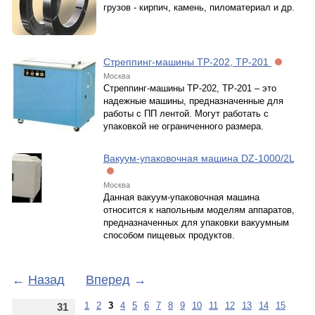
грузов - кирпич, камень, пиломатериал и др.
Стреппинг-машины ТР-202, ТР-201
Москва
Стреппинг-машины ТР-202, ТР-201 – это
надежные машины, предназначенные для
работы с ПП лентой. Могут работать с
упаковкой не ограниченного размера.
Вакуум-упаковочная машина DZ-1000/2L
Москва
Данная вакуум-упаковочная машина
относится к напольным моделям аппаратов,
предназначенных для упаковки вакуумным
способом пищевых продуктов.
←
Назад
Вперед
→
1
2
3
4
5
6
7
8
9
10
11
12
13
14
15
31