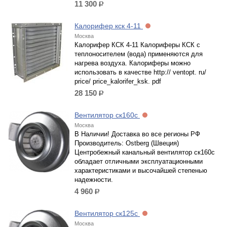
11 300
р.
Калорифер кск 4-11
Москва
Калорифер КСК 4-11 Калориферы КСК с
теплоносителем (вода) применяются для
нагрева воздуха. Калориферы можно
использовать в качестве http:// ventopt. ru/
price/ price_kalorifer_ksk. pdf
28 150
р.
Вентилятор ск160с
Москва
В Наличии! Доставка во все регионы РФ
Производитель: Ostberg (Швеция)
Центробежный канальный вентилятор ск160с
обладает отличными эксплуатационными
характеристиками и высочайшей степенью
надежности.
4 960
р.
Вентилятор ск125с
Москва