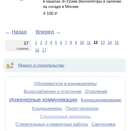
в каналах d=315мм Вентиляторы в наличии
на складе в Москве.
4 100
р.
←
Назад
Вперед
→
1
2
3
4
5
6
7
8
9
10
11
12
13
14
15
17
страниц
16
17
Ремонт и строительство
Обогреватели и кондиционеры
Водоснабжение и отопление
Отопление
Инженерные коммуникации
Кондиционирование
Кондиционеры
Проектирование
Строительные материалы
Строительные и ремонтные работы
Сантехника