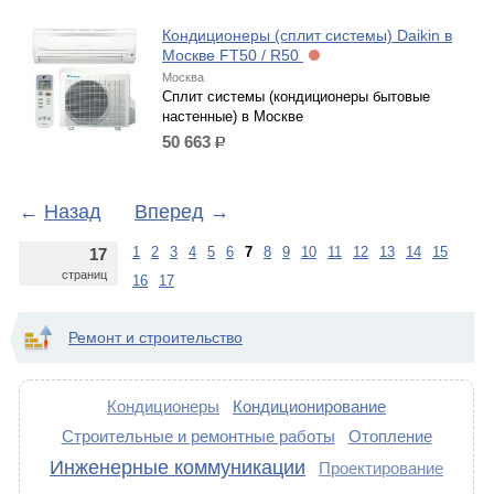
Кондиционеры (сплит системы) Daikin в
Москве FT50 / R50
Москва
Сплит системы (кондиционеры бытовые
настенные) в Москве
50 663
р.
←
Назад
Вперед
→
1
2
3
4
5
6
7
8
9
10
11
12
13
14
15
17
страниц
16
17
Ремонт и строительство
Кондиционеры
Кондиционирование
Строительные и ремонтные работы
Отопление
Инженерные коммуникации
Проектирование