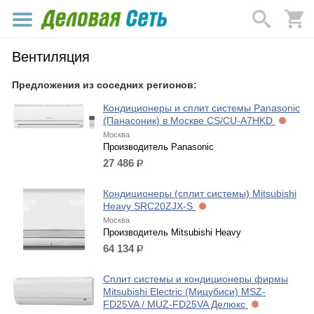
Вентиляция
Предложения из соседних регионов:
Кондиционеры и сплит системы Panasonic
(Панасоник) в Москве CS/CU-A7HKD
Москва
Производитель Panasonic
27 486
р.
Кондиционеры (сплит системы) Mitsubishi
Heavy SRC20ZJX-S
Москва
Производитель Mitsubishi Heavy
64 134
р.
Сплит системы и кондиционеры фирмы
Mitsubishi Electric (Мицубиси) MSZ-
FD25VA / MUZ-FD25VA Делюкс