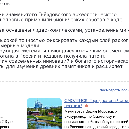
ков.
ии знаменитого Гнёздовского археологического
ы впервые применили бионических роботов в ходе
ва оснащены лидар-комплексами, установленными 
высокой точностью фиксировать каждый слой раскоп
хмерные модели.
нирующая система, являющаяся ключевым элементо
отана в России и недавно получила патент.
гия современных инноваций и богатого историческо
ты для изучения древних памятников и расширяет
посмотреть все 
СМОЛЕНСК. Город, который стои
посетить!
Меня зовут Вадим Морозов, я
а,
экскурсовод по Смоленску и
 2-3 дня,
приглашаю любителей путешествий
урсию
по Россиив наш древний город - а я 