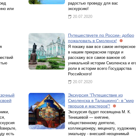
еред
радостью проведу для вас
ино или
экскурсию!
20.07.2020
Путешествуете по России- добро
пожаловать в Смоленск!
я
Я покажу вам все самое интересное
в нашем прекрасном городе и
ествий
расскажу все самое важное об
стью
уникальной истории Смоленска и ег
роли в истории всего Государства
Российского!
20.07.2020
азочный
Экскурсия "Путешествие из
 своей
Смоленска в Талашкино"- в "мир
творцов и мастеров"!
ники,
Экскурсия будет посвящена М. К.
ся,
Тенишевой — княгине,
скурсия
общественному деятелю,
Поверьте,
коллекционеру, меценату, художнику
ду есть
эмальеру - внесшей неоценимый