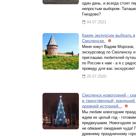
один день, и всегда стоят п
непростым выбором- Талашк
Гнездово?
04.07.2021
Какие экскурсии выбрать в
Смоленске.
Меня зовут Вадим Морозов, 
экскурсовод по Смоленску и
приглашаю любителей путеш
по России к нам - а я с радо
проведу для вас экскурсию!
20.07.2020
Смоленск новогодний - ск
и таинственный, манящий
древней историей...
Мы любим новогодние празд
ждем их целый год - готовим
предвкушаем. Новогодняя эк
не обманет ожидания чуда! 
древнему праздничному горо